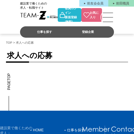
前友会会員
前田職員
建設業で働くための
求人・転職サイト
会員ログ
イン
お気に
新規登録
入り
[無料]
仕事を探す
登録企業
業界未
TOP
> 求人への応募
求人への応募
PAGETOP
Member
Conta
建設業で働くための
HOME
仕事を探す
求人・