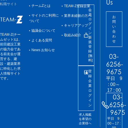
Us
転職サイト
チームZとは
TEAM-Z登録企業
会
員
サイトのご利用に
業界未経験の方へ
お
ロ
ついて
問
グ
キャリアアップ
い
イ
協議会について
合
ン
TEAM-Z(チー
取組み紹介
わ
新
ムゼット)は、
よくある質問
せ
規
前田建設工業
登
の協力会であ
News お知らせ
録
る前友会が運
03-
[無
営する、建
料]
6256-
設・建築業界
に特化した求
9675
登
人情報サイト
録
平日 9
です。
企
: 00～
業
17 : 00
ロ
03-
グ
イ
6256-
ン
9675
求人掲載
平日 9 :
を希望の
企業様へ
00～17 :